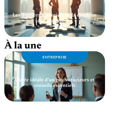
Les 3 piliers essentiels de la conduite
du changement
À la une
ENTREPRISE
Durée idéale d’un pitch : facteurs et
conseils essentiels