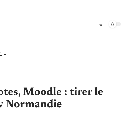
L
es, Moodle : tirer le
iv Normandie