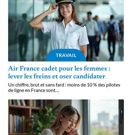
TRAVAIL
Air France cadet pour les femmes :
lever les freins et oser candidater
Un chiffre, brut et sans fard : moins de 10 % des pilotes
de ligne en France sont
…