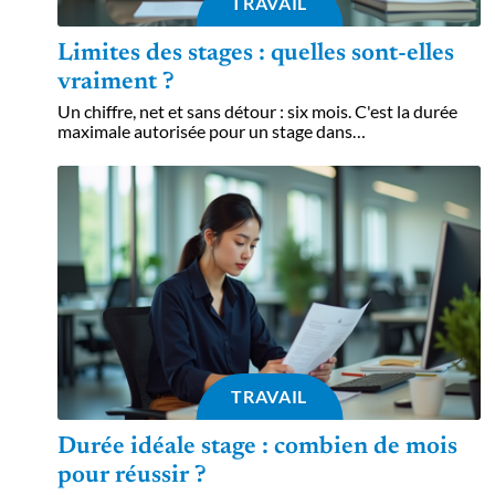
TRAVAIL
Limites des stages : quelles sont-elles
vraiment ?
Un chiffre, net et sans détour : six mois. C'est la durée
maximale autorisée pour un stage dans
…
TRAVAIL
Durée idéale stage : combien de mois
pour réussir ?