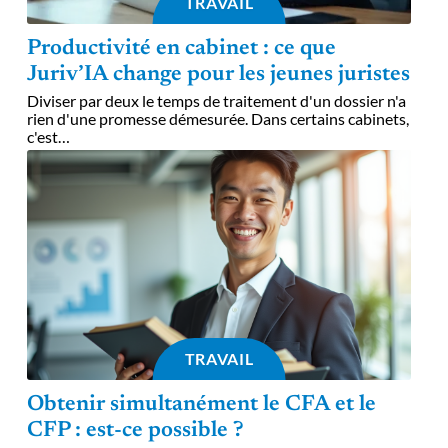
TRAVAIL
Productivité en cabinet : ce que
Juriv’IA change pour les jeunes juristes
Diviser par deux le temps de traitement d'un dossier n'a
rien d'une promesse démesurée. Dans certains cabinets,
c'est
…
TRAVAIL
Obtenir simultanément le CFA et le
CFP : est-ce possible ?