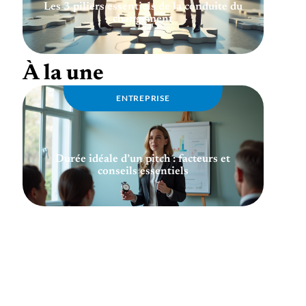
Les 3 piliers essentiels de la conduite du
changement
À la une
ENTREPRISE
Durée idéale d’un pitch : facteurs et
conseils essentiels