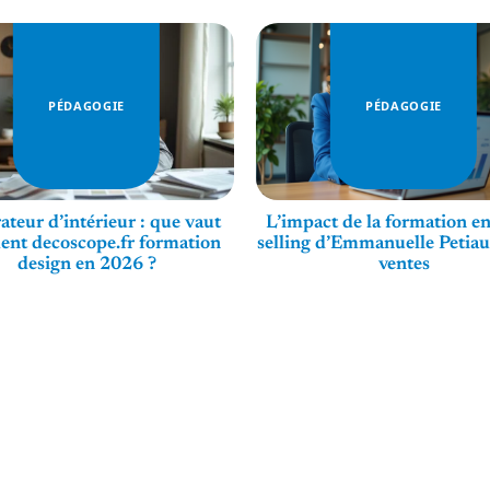
PÉDAGOGIE
PÉDAGOGIE
ateur d’intérieur : que vaut
L’impact de la formation en
ent decoscope.fr formation
selling d’Emmanuelle Petiau
design en 2026 ?
ventes