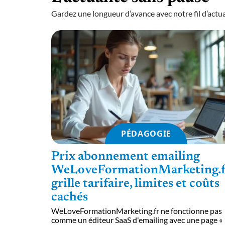
Gardez une longueur d’avance avec notre fil d’actual
PÉDAGOGIE
Prix abonnement emailing
WeLoveFormationMarketing.fr
grille tarifaire, limites et coûts
cachés
WeLoveFormationMarketing.fr ne fonctionne pas
comme un éditeur SaaS d'emailing avec une page «