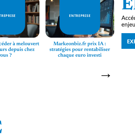
E
TREPRISE
ENTREPRISE
Accéd
enjeu
EX
éder à melouvert
Markeonbiz.fr prix IA :
Di
urs depuis chez
stratégies pour rentabiliser
e
vous ?
chaque euro investi
explic
E