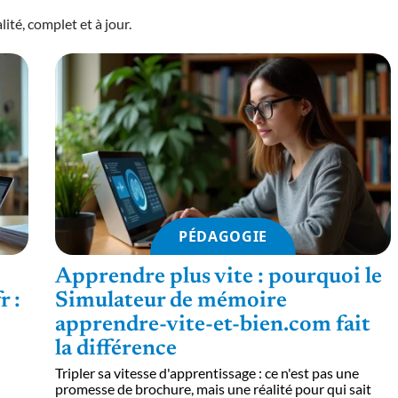
ité, complet et à jour.
PÉDAGOGIE
Apprendre plus vite : pourquoi le
 :
Simulateur de mémoire
apprendre-vite-et-bien.com fait
la différence
Tripler sa vitesse d'apprentissage : ce n'est pas une
promesse de brochure, mais une réalité pour qui sait