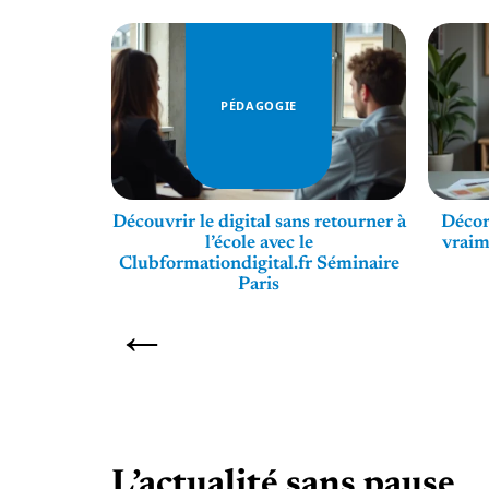
PÉDAGOGIE
e pratique
Découvrir le digital sans retourner à
Décor
iers pas
l’école avec le
vraim
Clubformationdigital.fr Séminaire
Paris
L’actualité sans pause