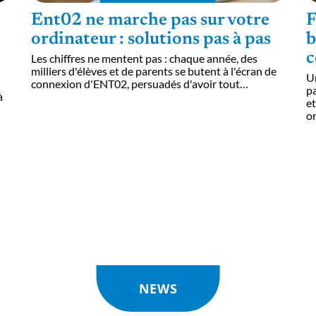
Ent02 ne marche pas sur votre
F
ordinateur : solutions pas à pas
b
c
Les chiffres ne mentent pas : chaque année, des
milliers d'élèves et de parents se butent à l'écran de
Un
connexion d'ENT02, persuadés d'avoir tout
…
pa
à
et
o
NEWS