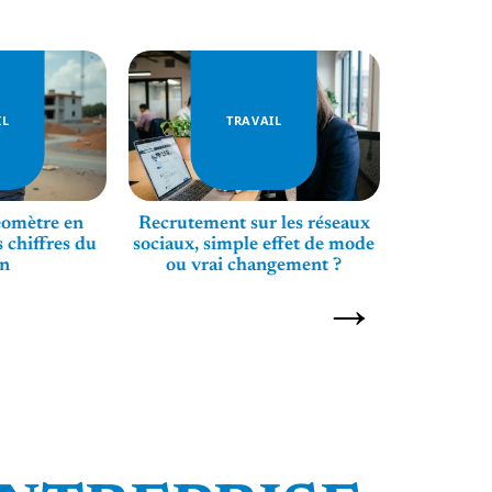
IL
TRAVAIL
éomètre en
Recrutement sur les réseaux
Rédige
s chiffres du
sociaux, simple effet de mode
motiva
in
ou vrai changement ?
essenti