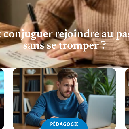
onjuguer rejoindre au pa
sans se tromper ?
PÉDAGOGIE