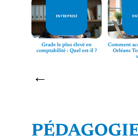
E
ENTREPRISE
EN
financier :
Grade le plus élevé en
Comment acc
expert en
comptabilité : Quel est-il ?
Orléans To
issement ?
PÉDAGOGI