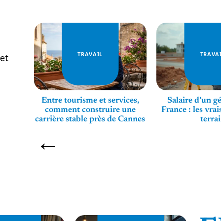
TRAVAIL
TRAVA
et
omme
Entre tourisme et services,
Salaire d’un g
mée de
comment construire une
France : les vrai
carrière stable près de Cannes
terra