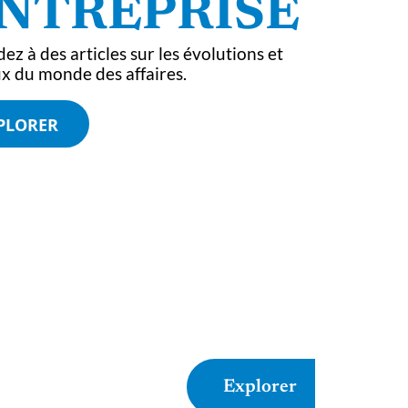
NTREPRISE
ENTREPRISE
ENTREPRISE
ez à des articles sur les évolutions et
x du monde des affaires.
PLORER
sruption : définition,
Trouver un bon coach
xemples et impacts
professionnel : astuces et
atifs ! Qu’est-ce que c’est
critères de sélection
?
Explorer