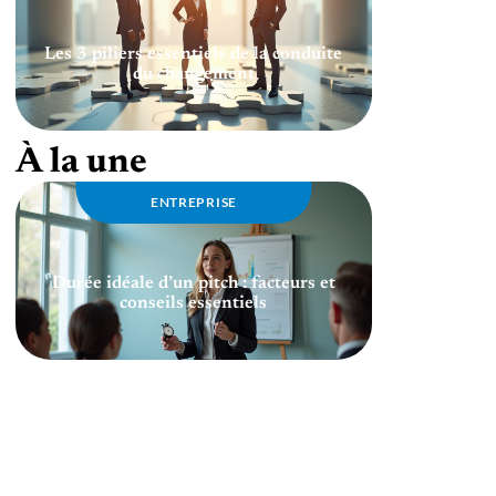
Les 3 piliers essentiels de la conduite
du changement
À la une
ENTREPRISE
Durée idéale d’un pitch : facteurs et
conseils essentiels