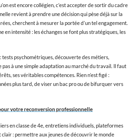
u’on est encore collégien, c’est accepter de sortir du cadre
nnelle revient à prendre une décision qui pèse déjà sur la
parées, cherchent à mesurer la portée d’un tel engagement.
e en intensité : les échanges se font plus stratégiques, les
rs : tests psychométriques, découverte des métiers,
e pas à une simple adaptation au marché du travail. Il faut
érêts, ses véritables compétences. Rien n’est figé :
es plus tard, de viser un bac pro ou de bifurquer vers
 pour votre reconversion professionnelle
eliers en classe de 4e, entretiens individuels, plateformes
st clair : permettre aux jeunes de découvrir le monde