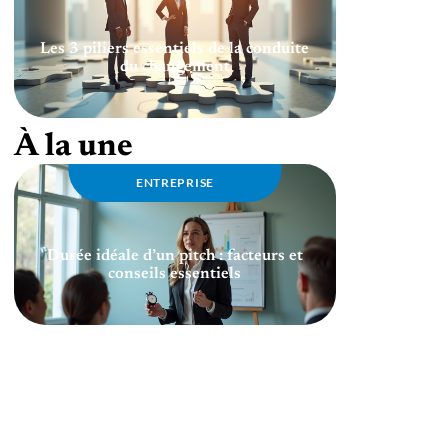
Les 3 piliers essentiels de la conduite
du changement
À la une
ENTREPRISE
Durée idéale d’un pitch : facteurs et
conseils essentiels