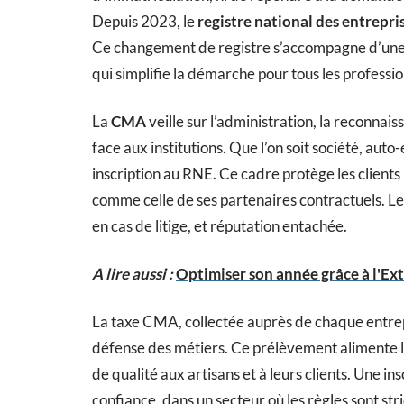
Depuis 2023, le
registre national des entrepri
Ce changement de registre s’accompagne d’une
qui simplifie la démarche pour tous les professi
La
CMA
veille sur l’administration, la reconnais
face aux institutions. Que l’on soit société, aut
inscription au RNE. Ce cadre protège les clients 
comme celle de ses partenaires contractuels. Le
en cas de litige, et réputation entachée.
A lire aussi :
Optimiser son année grâce à l'Ext
La taxe CMA, collectée auprès de chaque entrepr
défense des métiers. Ce prélèvement alimente l’
de qualité aux artisans et à leurs clients. Une in
confiance, dans un secteur où les règles sont stri