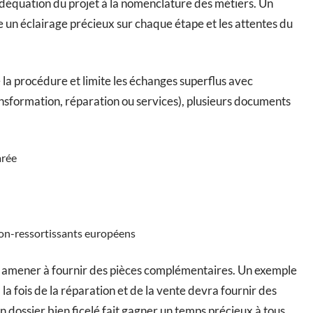
adéquation du projet à la nomenclature des métiers. Un
 un éclairage précieux sur chaque étape et les attentes du
la procédure et limite les échanges superflus avec
ransformation, réparation ou services), plusieurs documents
arée
 non-ressortissants européens
eut amener à fournir des pièces complémentaires. Un exemple
la fois de la réparation et de la vente devra fournir des
Un dossier bien ficelé fait gagner un temps précieux à tous