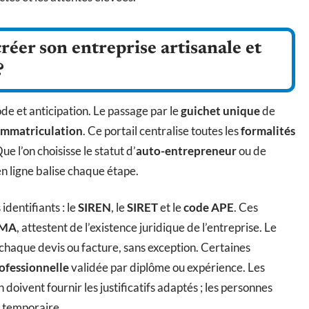
réer son entreprise artisanale et
?
 et anticipation. Le passage par le
guichet unique
de
immatriculation
. Ce portail centralise toutes les
formalités
ue l’on choisisse le statut d’
auto-entrepreneur
ou de
n ligne balise chaque étape.
 identifiants : le
SIREN
, le
SIRET
et le
code APE
. Ces
MA
, attestent de l’existence juridique de l’entreprise. Le
 chaque devis ou facture, sans exception. Certaines
rofessionnelle
validée par diplôme ou expérience. Les
oivent fournir les justificatifs adaptés ; les personnes
r temporaire.