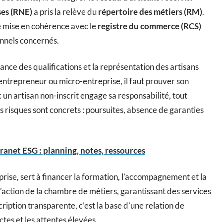
ses (RNE)
a pris la relève du
répertoire des métiers (RM)
.
 mise en cohérence avec le
registre du commerce (RCS)
onnels concernés.
sance des qualifications et la représentation des artisans
o-entrepreneur ou micro-entreprise, il faut prouver son
: un artisan non-inscrit engage sa responsabilité, tout
s risques sont concrets : poursuites, absence de garanties
ranet ESG : planning, notes, ressources
ise, sert à financer la formation, l’accompagnement et la
action de la chambre de métiers, garantissant des services
scription transparente, c’est la base d’une relation de
ctes et les attentes élevées.