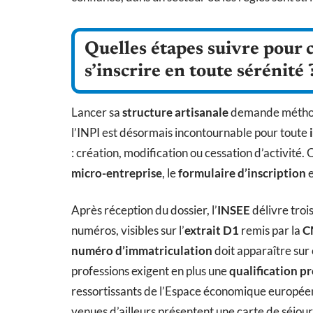
Quelles étapes suivre pour c
s’inscrire en toute sérénité 
Lancer sa
structure artisanale
demande méthode
l’INPI est désormais incontournable pour toute
: création, modification ou cessation d’activité. Q
micro-entreprise
, le
formulaire d’inscription
e
Après réception du dossier, l’
INSEE
délivre trois
numéros, visibles sur l’
extrait D1
remis par la
C
numéro d’immatriculation
doit apparaître sur
professions exigent en plus une
qualification p
ressortissants de l’Espace économique européen d
venues d’ailleurs présentent une carte de séjou